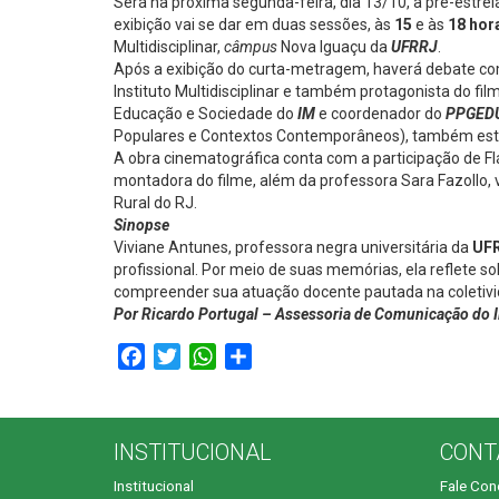
Será na próxima segunda-feira, dia 13/10, a pré-estre
exibição vai se dar em duas sessões, às
15
e às
18 hor
Multidisciplinar,
câmpus
Nova Iguaçu da
UFRRJ
.
Após a exibição do curta-metragem, haverá debate co
Instituto Multidisciplinar e também protagonista do f
Educação e Sociedade do
IM
e coordenador do
PPGED
Populares e Contextos Contemporâneos), também estará
A obra cinematográfica conta com a participação de F
montadora do filme, além da professora Sara Fazollo, vi
Rural do RJ.
Sinopse
Viviane Antunes, professora negra universitária da
UF
profissional. Por meio de suas memórias, ela reflete 
compreender sua atuação docente pautada na coletivida
Por Ricardo Portugal – Assessoria de Comunicação do
Facebook
Twitter
WhatsApp
Compartilhar
INSTITUCIONAL
CONT
Institucional
Fale Co