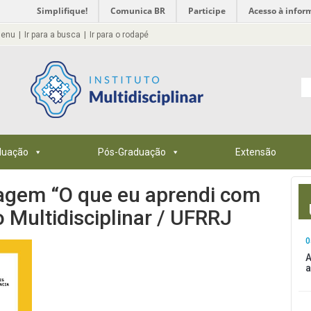
Simplifique!
Comunica BR
Participe
Acesso à infor
menu
Ir para a busca
Ir para o rodapé
duação
Pós-Graduação
Extensão
ragem “O que eu aprendi com
to Multidisciplinar / UFRRJ
0
A
a