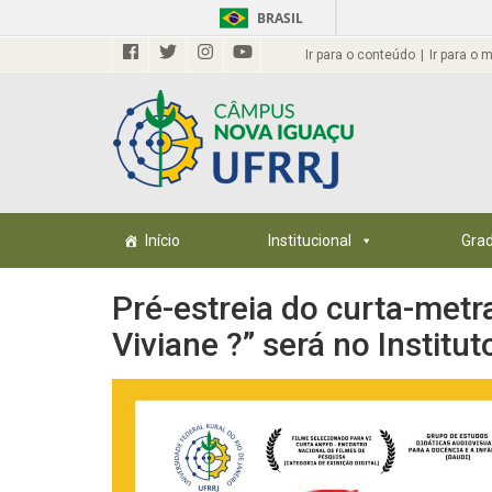
BRASIL
Ir para o conteúdo
Ir para o 
Início
Institucional
Gra
Pré-estreia do curta-met
Viviane ?” será no Institu