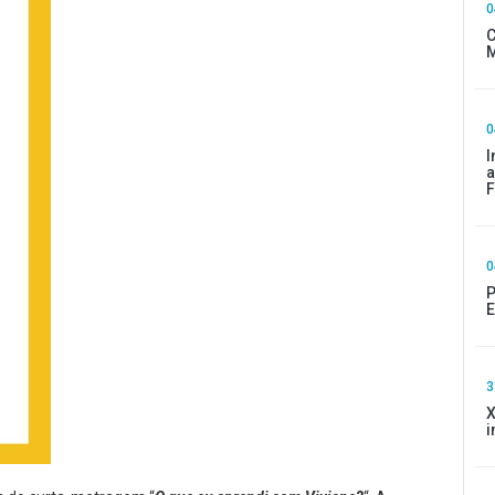
0
C
M
0
I
a
F
0
P
E
3
X
i