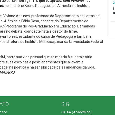
ia do curta-metragem “
O que eu aprendi com Viviane?
“. A
2
as
, no auditório Bruno Rodrigues de Almeida, no Instituto
H
a
m Viviane Antunes, professora do Departamento de Letras do
ilme. Além dela Fábio Rosa, docente do Departamento de
UC
(Programa de Pós-Graduação em Educação, Demandas
 no debate, como roteirista e diretor do filme.
lávia Torres, estudante do curso de Pedagogia e também
ce-diretora do Instituto Multidisciplinar da Universidade Federal
RRJ
, narra sua vida pessoal que se mescla à sua trajetória
sobre suas escolhas e posicionamentos que a levam a
de, na poética e na sensibilidade pelas andanças da vida.
 IM/UFRRJ
ATO
SIG
nosco
SIGAA (Acadêmico)