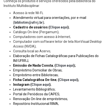
Conheça os produtos e serviços oferecidos pela Biblioteca do
Instituto Multidisciplinar:
Acesso à rede Wi-Fi;
Atendimento virtual para orientações, por e-mail
(
bibliotim@ufrrj.br
)
;
Cadastro de usuários
(
Clique aqui
)
;
Catálogo On-line (Pergamum);
Computadores com acesso à Internet;
Computador
com software leitor de tela
NonVisual Desktop
Access
(NVDA);
Consulta local ao Acervo;
Elaboração de Fichas Catalográficas para Publicações do
IM/UFRRJ;
Emissão de Nada Consta
;
(
Clique aqui
);
Empréstimo Domiciliar de Obras;
Empréstimo entre Bibliotecas;
Ficha Catalográfica On-line
;
(
Clique aqui
);
Instagram (
Clique aqui
)
;
Levantamento Bibliográfico;
Portal de Periódicos da CAPES;
Renovação On-line de empréstimos;
Repositório Institucional RIMA;