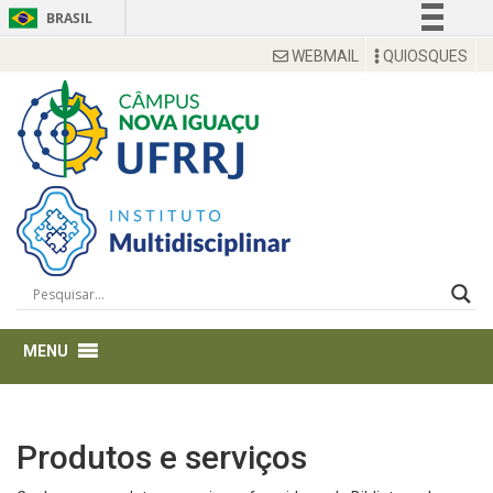
BRASIL
Simplifique!
WEBMAIL
QUIOSQUES
Comunica BR
Participe
Acesso à informação
Legislação
Canais
Produtos e serviços