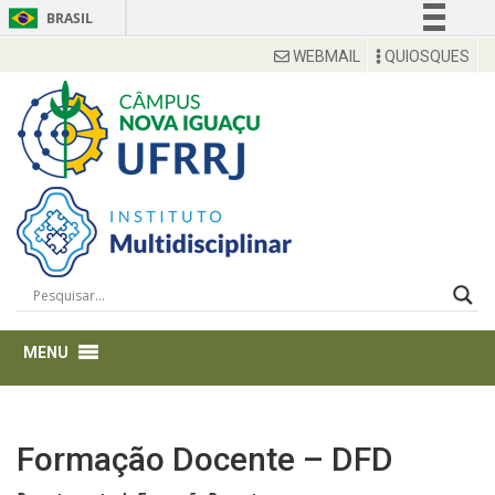
BRASIL
Simplifique!
WEBMAIL
QUIOSQUES
Comunica BR
Participe
Acesso à informação
Legislação
Canais
Formação Docente – DFD