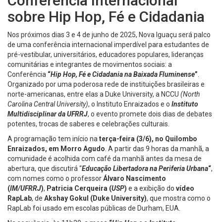
Conferência Internacional
sobre Hip Hop, Fé e Cidadania
Nos próximos dias 3 e 4 de junho de 2025, Nova Iguaçu será palco
de uma conferência internacional imperdível para estudantes de
pré-vestibular, universitários, educadores populares, lideranças
comunitárias e integrantes de movimentos sociais: a
Conferência
“
Hip Hop, Fé e Cidadania na Baixada Fluminense
”
.
Organizado por uma poderosa rede de instituições brasileiras e
norte-americanas, entre elas a Duke University, a NCCU
(North
Carolina Central University)
, o Instituto Enraizados e o
Instituto
Multidisciplinar da UFRRJ
, o evento promete dois dias de debates
potentes, trocas de saberes e celebrações culturais.
A programação tem início na
terça-feira (3/6), no Quilombo
Enraizados, em Morro Agudo
. A partir das 9 horas da manhã, a
comunidade é acolhida com café da manhã antes da mesa de
abertura, que discutirá “
Educação Libertadora na Periferia Urbana
“
,
com nomes como o professor
Álvaro Nascimento
(
IM/UFRRJ
)
,
Patricia Cerqueira (
USP
)
e a exibição do
vídeo
RapLab
, de
Akshay Gokul (Duke University)
, que mostra como o
RapLab foi usado em escolas públicas de Durham, EUA.