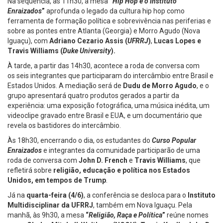
Na sequência, às 11h30, a mesa
“
Hip Hop e o Instituto
Enraizados
”
aprofunda o legado da cultura hip hop como
ferramenta de formação política e sobrevivência nas periferias e
sobre as pontes entre Atlanta (Georgia) e Morro Agudo (Nova
Iguaçu), com
Adriano Cezario Assis (
UFRRJ
)
,
Lucas Lopes e
Travis Williams (
Duke University
).
À tarde, a partir das 14h30, acontece a roda de conversa com
os
seis integrantes que participaram do intercâmbio entre Brasil e
Estados Unidos. A mediação será de
Dudu de Morro Agudo
, e o
grupo apresentará quatro produtos gerados a partir da
experiência: uma exposição fotográfica, uma música inédita, um
videoclipe gravado entre Brasil e EUA, e um documentário que
revela os bastidores do intercâmbio.
Às 18h30, encerrando o dia, os estudantes do
Curso Popular
Enraizados
e integrantes da comunidade participarão de uma
roda de conversa com
John D. French
e
Travis Williams
, que
refletirá sobre
religião, educação e política nos Estados
Unidos, em tempos de Trump
.
Já na
quarta-feira (4/6)
, a conferência se desloca para o
Instituto
Multidisciplinar da UFRRJ
, também em Nova Iguaçu. Pela
manhã, às 9h30, a mesa
“
Religião, Raça e Política
”
reúne nomes