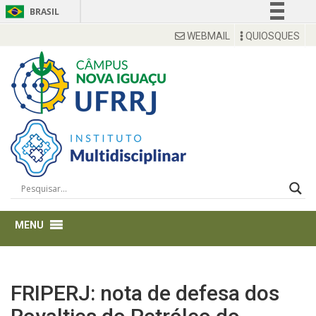
BRASIL
Simplifique!
WEBMAIL
QUIOSQUES
Comunica BR
Participe
Acesso à informação
Legislação
Canais
FRIPERJ: nota de defesa dos