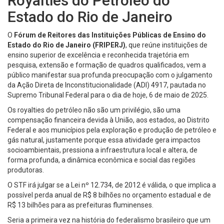
Royalties do Petróleo do
Estado do Rio de Janeiro
O
Fórum de Reitores das Instituições Públicas de Ensino do
Estado do Rio de Janeiro (FRIPERJ)
, que reúne instituições de
ensino superior de excelência e reconhecida trajetória em
pesquisa, extensão e formação de quadros qualificados, vem a
público manifestar sua profunda preocupação com o julgamento
da Ação Direta de Inconstitucionalidade (ADI) 4917, pautada no
Supremo Tribunal Federal para o dia de hoje, 6 de maio de 2025.
Os royalties do petróleo não são um privilégio, são uma
compensação financeira devida à União, aos estados, ao Distrito
Federal e aos municípios pela exploração e produção de petróleo e
gás natural, justamente porque essa atividade gera impactos
socioambientais, pressiona a infraestrutura local e altera, de
forma profunda, a dinâmica econômica e social das regiões
produtoras.
O STF irá julgar se a Lei nº 12.734, de 2012 é válida, o que implica a
possível perda anual de R$ 8 bilhões no orçamento estadual e de
R$ 13 bilhões para as prefeituras fluminenses.
Seria a primeira vez na história do federalismo brasileiro que um