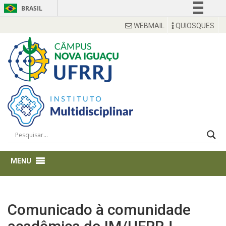
BRASIL
Simplifique!
WEBMAIL
QUIOSQUES
Comunica BR
Participe
Acesso à informação
Legislação
Canais
Comunicado à comunidade