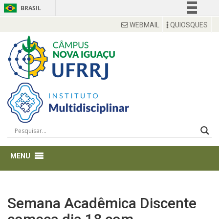
BRASIL
Simplifique!
WEBMAIL
QUIOSQUES
Comunica BR
Participe
Acesso à informação
Legislação
Canais
Semana Acadêmica Discente