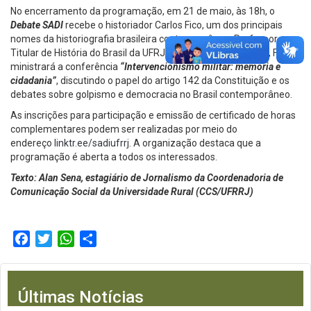
No encerramento da programação, em 21 de maio, às 18h, o
Debate SADI
recebe o historiador Carlos Fico, um dos principais
nomes da historiografia brasileira contemporânea. Professor
Titular de História do Brasil da UFRJ e pesquisador do CNPq, Fico
ministrará a conferência
“Intervencionismo militar: memória e
cidadania”
, discutindo o papel do artigo 142 da Constituição e os
debates sobre golpismo e democracia no Brasil contemporâneo.
As inscrições para participação e emissão de certificado de horas
complementares podem ser realizadas por meio do
endereço
linktr.ee/sadiufrrj
. A organização destaca que a
programação é aberta a todos os interessados.
Texto: Alan Sena, estagiário de Jornalismo da Coordenadoria de
Comunicação Social da Universidade Rural (CCS/UFRRJ)
Facebook
Twitter
WhatsApp
Compartilhar
Últimas Notícias