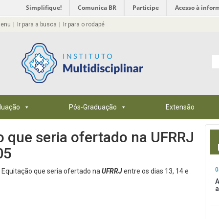
Simplifique!
Comunica BR
Participe
Acesso à infor
menu
Ir para a busca
Ir para o rodapé
duação
Pós-Graduação
Extensão
o que seria ofertado na UFRRJ
05
0
 Equitação que seria ofertado na
UFRRJ
entre os dias 13, 14 e
A
a