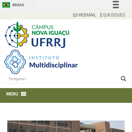
BRASIL
Simplifique!
WEBMAIL
QUIOSQUES
Comunica BR
Participe
Acesso à informação
Legislação
Canais